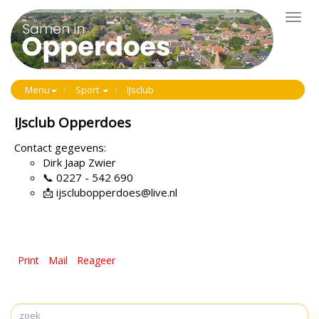
Toggl
navig
Menu
Sport
IJsclub
IJsclub Opperdoes
Contact gegevens:
Dirk Jaap Zwier
📞 0227 - 542 690
📩 ijsclubopperdoes@live.nl
Print
Mail
Reageer