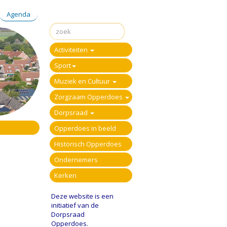
Agenda
Activiteiten
Sport
Muziek en Cultuur
Zorgzaam Opperdoes
Dorpsraad
Opperdoes in beeld
Historisch Opperdoes
Ondernemers
Kerken
Deze website is een
initiatief van de
Dorpsraad
Opperdoes.