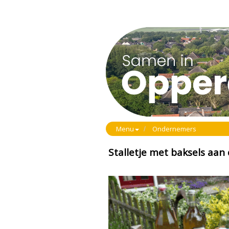
Menu
Ondernemers
Stalletje met baksels aan