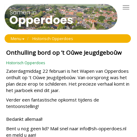
Toggl
navig
Menu
Historisch Opperdoes
Onthulling bord op ’t Oûwe Jeugdgeboûw
Historisch Opperdoes
Zaterdagmiddag 22 februari is het Wapen van Opperdoes
onthult op ’t Oûwe Jeugdgeboûw. Van oorsprong was het
plan deze erop te schilderen. Het precieze verhaal komt in
het jaarboek eind dit jaar.
Verder een fantastische opkomst tijdens de
tentoonstelling!
Bedankt allemaal!
Bent u nog geen lid? Mail snel naar info@sh-opperdoes.nl
en meld u aan!