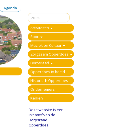
Agenda
Activiteiten
Sport
Muziek en Cultuur
Zorgzaam Opperdoes
Dorpsraad
Opperdoes in beeld
Historisch Opperdoes
Ondernemers
Kerken
Deze website is een
initiatief van de
Dorpsraad
Opperdoes.