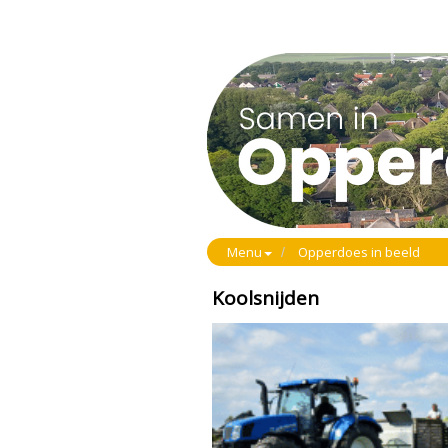
Menu
Opperdoes in beeld
Koolsnijden