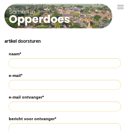
Toggl
navig
artikel doorsturen
naam*
e-mail*
e-mail ontvanger*
bericht voor ontvanger*